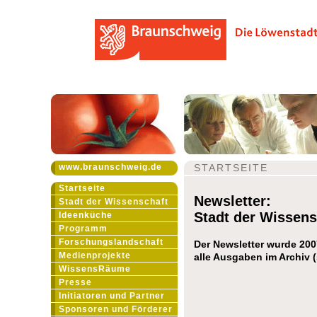
www.braunschweig.de
STARTSEITE
Startseite
Newsletter:
Stadt der Wissenschaft
Stadt der Wissens
Ideenküche
Programm
Forschungslandschaft
Der Newsletter wurde 200
Medienprojekte
alle Ausgaben im Archiv (
WissensRäume
Presse
Initiatoren und Partner
Sponsoren und Förderer