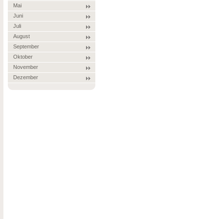
Mai
Juni
Juli
August
September
Oktober
November
Dezember