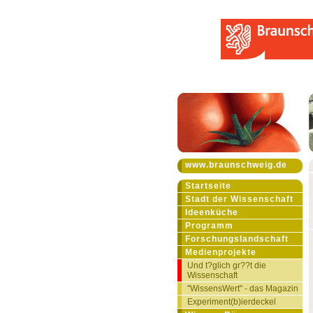
www.braunschweig.de
Startseite
Stadt der Wissenschaft
Ideenküche
Programm
Forschungslandschaft
Medienprojekte
Und t?glich gr??t die
Wissenschaft
''WissensWert'' - das Magazin
Experiment(b)ierdeckel